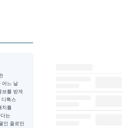
한
 어느 날
통보를 받게
바 디톡스
패치를
한다는
약물인 줄로만