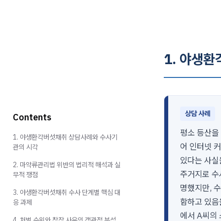
1. 야생
상담 사례
Contents
평소 등산을
1. 야생환각버섯채취 상담사례와 수사기
어 인터넷 
관의 시각
있다는 사실을
2. 마약류관리법 위반의 법리적 해석과 실
주거지로 수
무적 쟁점
명했지만, 
3. 야생환각버섯채취 수사 단계별 핵심 대
함하고 있음
응 과제
에서 A씨의
4. 처벌 수위와 참작 사유의 객관적 분석