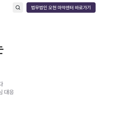
법무법인 오현 마약센터 바로가기
는
다
심 대응