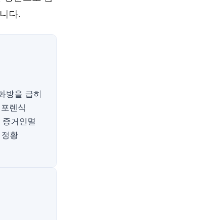
니다.
대화방을 급히
 포렌식
한 증거인멸
 정황