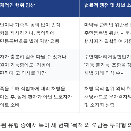
체적인 행위 양상
법률적 쟁점 및 처벌 
인이나 가족의 동의 없이 인적
마약류 관리법 위반은
항을 제시하거나, 동의하에
주민등록법 위반, 사문
민등록번호를 빌려 처방 요행
행사죄가 결합하여 가
자가 충분히 걸어 다닐 수 있거나
수면제대리처방합법기
원이 가능함에도 "거동이
'거동 불가능' 조항을 
편하다"고 의사를 기망
사법 거래 의심 수사
족을 위해 적법하게 대리 처방을
처방 목적 범위 외의 
아온 후, 실제 환자가 아닌 보호자가
해당하므로 무자격자의
의로 소비
및 소지죄 성립
 유형 중에서 특히 세 번째 '목적 외 오남용 투약형'의