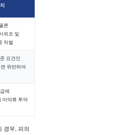
소지
 물론
서위조 및
중 처벌
준 요건인
정면 위반하여
취급에
 마약류 투약
 경우, 피의