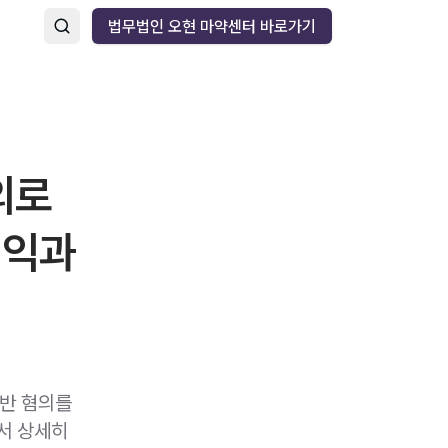
법무법인 오현 마약센터 바로가기
의로
이익과
반 혐의를
서 상세히