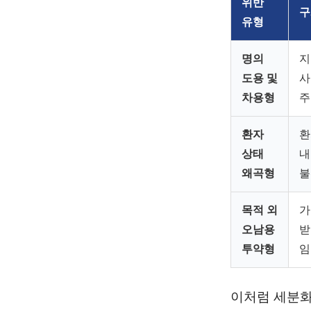
위반
구
유형
명의
지
도용 및
사
차용형
주
환자
환
상태
내
왜곡형
불
목적 외
가
오남용
받
투약형
임
이처럼 세분화된