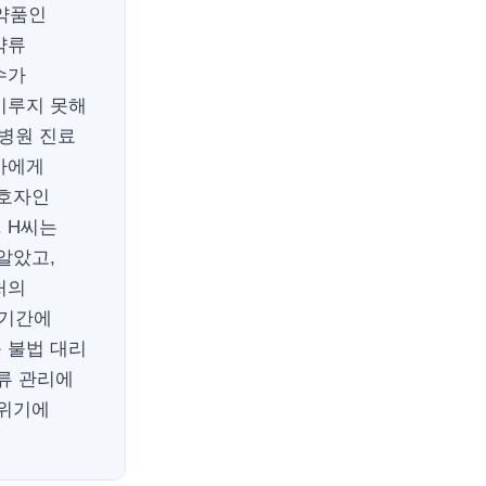
약품인
약류
수가
이루지 못해
병원 진료
의사에게
보호자인
 H씨는
알았고,
처의
단기간에
 불법 대리
류 관리에
 위기에