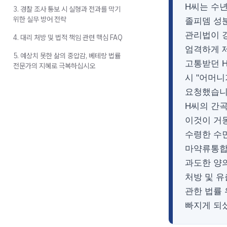
H씨는 수
3. 경찰 조사 통보 시 실형과 전과를 막기
위한 실무 방어 전략
졸피뎀 성
관리법이 
4. 대리 처방 및 법적 책임 관련 핵심 FAQ
엄격하게 
5. 예상치 못한 삶의 중압감, 베테랑 법률
고통받던 
전문가의 지혜로 극복하십시오
시 "어머니
요청했습니
H씨의 간
이것이 거
수령한 수
마약류통합
과도한 양
처방 및 유
관한 법률
빠지게 되