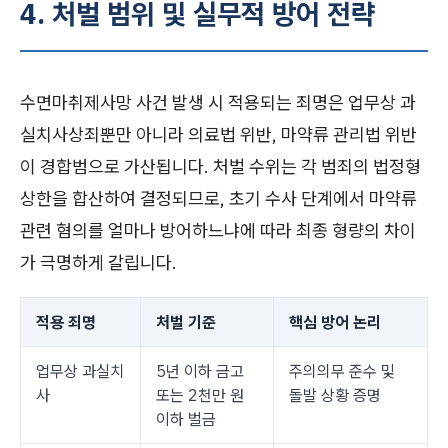
4. 처벌 범위 및 실무적 방어 전략
수면마취제사망 사건 발생 시 적용되는 죄명은 업무상 과
실치사상죄뿐만 아니라 의료법 위반, 마약류 관리법 위반
이 경합범으로 가산됩니다. 처벌 수위는 각 범죄의 법정형
상한을 합산하여 결정되므로, 초기 수사 단계에서 마약류
관련 혐의를 얼마나 방어하느냐에 따라 최종 형량의 차이
가 극명하게 갈립니다.
적용 죄명
처벌 기준
핵심 방어 논리
업무상 과실치
5년 이하 금고
주의의무 준수 및
사
또는 2천만 원
돌발 상황 증명
이하 벌금