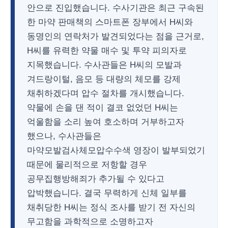
안으로 진입했습니다. 수사기관은 최근 구속된
한 마약 판매책의 스마트폰 장부에서 H씨와
동명인의 연락처가 발견되었다는 점을 근거로,
H씨를 유력한 약물 매수 및 투약 피의자로
지목했습니다. 수사관들은 H씨의 모발과
겨드랑이털, 음모 등 대량의 체모를 강제
채취하겠다며 압수 절차를 개시했습니다.
약물에 손을 댄 적이 결코 없었던 H씨는
억울함을 소리 높여 호소하며 거부하고자
했으나, 수사관들은
마약모발검사체모압수수색 영장이 발부되었기
때문에 물리적으로 저항할 경우
공무집행방해죄가 추가될 수 있다고
압박했습니다. 결국 무력하게 신체 일부를
채취당한 H씨는 정식 조사를 받기 전 자신의
무고함을 과학적으로 소명하고자