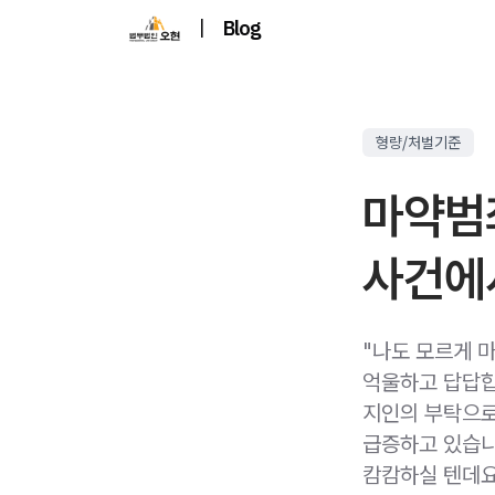
|
Blog
형량/처벌기준
마약범
사건에
"나도 모르게 
억울하고 답답합
지인의 부탁으로
급증하고 있습니
캄캄하실 텐데요