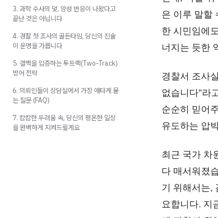
3. 과학 수사의 덫, 양성 반응이 나왔다고
은 이루 말할
끝난 것은 아닙니다
한 시민임에도
4. 경찰 첫 조사의 골든타임, 당신의 진술
이 운명을 가릅니다
너지는 듯한 
5. 결백을 입증하는 투트랙(Two-Track)
방어 전략
경찰서 조사실
6. 의뢰인들이 상담실에서 가장 애타게 묻
없습니다"라고
는 질문 (FAQ)
순순히 믿어주
7. 캄캄한 두려움 속, 당신의 평온한 일상
유도하는 압박
을 완벽하게 지켜드릴게요
최근 국가 차
다 매서워졌습
기 위해서는,
요합니다. 지