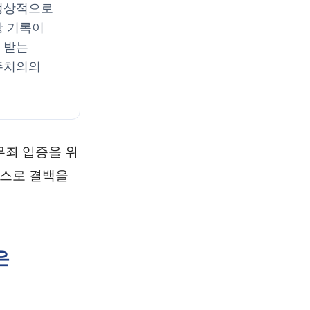
정상적으로
방 기록이
 받는
주치의의
무죄 입증을 위
스스로 결백을
은