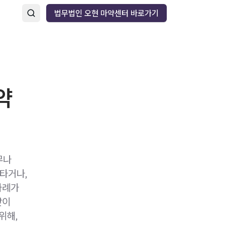
법무법인 오현 마약센터 바로가기
약
무나
타거나,
사례가
앞이
위해,