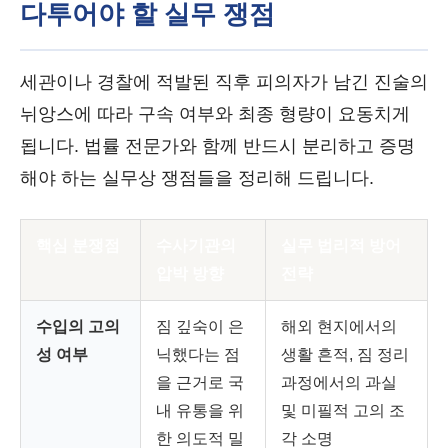
다투어야 할 실무 쟁점
세관이나 경찰에 적발된 직후 피의자가 남긴 진술의
뉘앙스에 따라 구속 여부와 최종 형량이 요동치게
됩니다. 법률 전문가와 함께 반드시 분리하고 증명
해야 하는 실무상 쟁점들을 정리해 드립니다.
핵심 분쟁점
수사기관의
실무 법리적 방어
압박 방향
전략
수입의 고의
짐 깊숙이 은
해외 현지에서의
성 여부
닉했다는 점
생활 흔적, 짐 정리
을 근거로 국
과정에서의 과실
내 유통을 위
및 미필적 고의 조
한 의도적 밀
각 소명