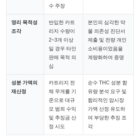
수 주장
영리 목적성
반입한 카트
본인의 심각한 약
조각
리지 수량이
물 의존성 진단서
2~3개 이상
제출 및 전량 개인
일 경우 타인
소비용이었음을
판매 목적 의
계량화하여 증명
심
성분 가액의
카트리지 전
순수 THC 성분 함
재산정
체 무게를 기
유량 분석 요구 및
준으로 대규
합리적인 암시장
모 범죄 수익
가액 산정 유도하
및 추징금 산
여 부당한 추징 조
정 시도
각