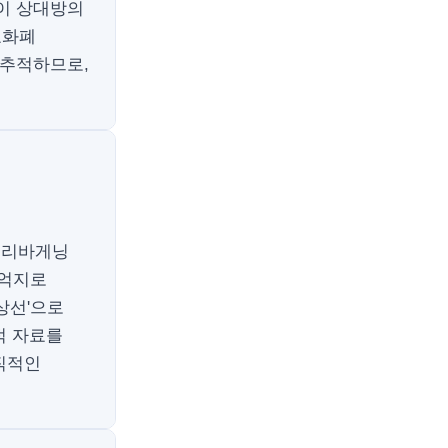
본이 상대방의
호화폐
 추적하므로,
플리바게닝
 억지로
상선'으로
적 자료를
직적인