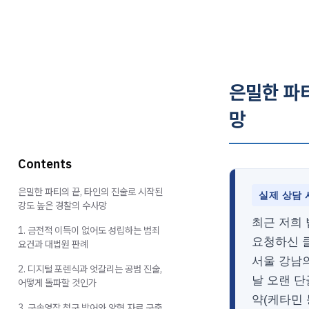
은밀한 파티
망
Contents
은밀한 파티의 끝, 타인의 진술로 시작된
실제 상담 
강도 높은 경찰의 수사망
최근 저희
1. 금전적 이득이 없어도 성립하는 범죄
요청하신 클
요건과 대법원 판례
서울 강남의
2. 디지털 포렌식과 엇갈리는 공범 진술,
날 오랜 단
어떻게 돌파할 것인가
약(케타민 
3. 구속영장 청구 방어와 양형 자료 구축