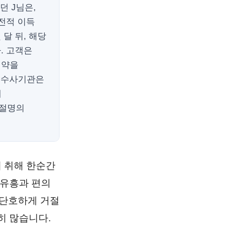
던 J님은,
전적 이득
달 뒤, 해당
. 고객은
 약을
로 수사기관은
에
체절명의
 취해 한순간
 유흥과 편의
 단호하게 거절
히 많습니다.