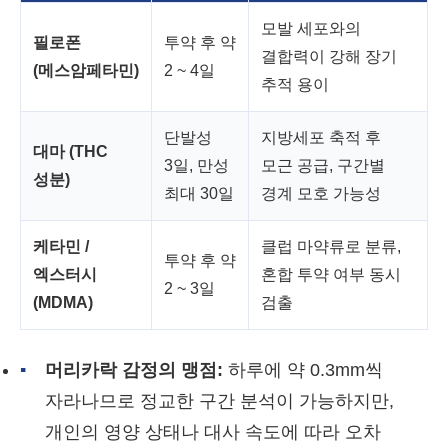
모발 세포와의
필로폰
투약 후 약
결합력이 강해 장기
(메스암페타민)
2 ~ 4일
추적 용이
단발성
지방세포 축적 후
대마 (THC
3일, 만성
모근 공급, 구간별
성분)
최대 30일
경계 모호 가능성
케타민 /
클럽 마약류로 분류,
투약 후 약
엑스터시
혼합 투약 여부 동시
2 ~ 3일
(MDMA)
검출
▪
머리카락 감정의 맹점:
하루에 약 0.3mm씩
자라나므로 정교한 구간 분석이 가능하지만,
개인의 영양 상태나 대사 속도에 따라 오차