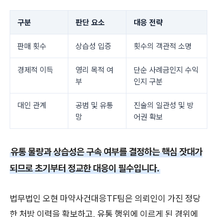
구분
판단 요소
대응 전략
판매 횟수
상습성 입증
횟수의 객관적 소명
경제적 이득
영리 목적 여
단순 사례금인지 수익
부
인지 구분
대인 관계
공범 및 유통
진술의 일관성 및 방
망
어권 확보
유통 물량과 상습성은 구속 여부를 결정하는 핵심 잣대가
되므로 초기부터 정교한 대응이 필수입니다.
법무법인 오현 마약사건대응TF팀은 의뢰인이 가진 정당
한 처방 이력을 확보하고, 유통 행위에 이르게 된 경위에