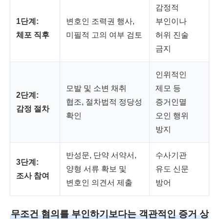
감정적
1단계:
변호인 조력권 행사,
부인이나
체포 직후
미필적 고의 여부 검토
허위 진술
금지
인위적인
모발 및 소변 채취
제모 등
2단계:
협조, 절차법적 정당성
증거인멸
감정 절차
확인
오인 행위
방지
반성문, 단약 서약서,
수사기관
3단계:
양형 서류 확보 및
유도 신문
조사 참여
변호인 의견서 제출
방어
무조건 혐의를 부인하기보다는 객관적인 증거 상