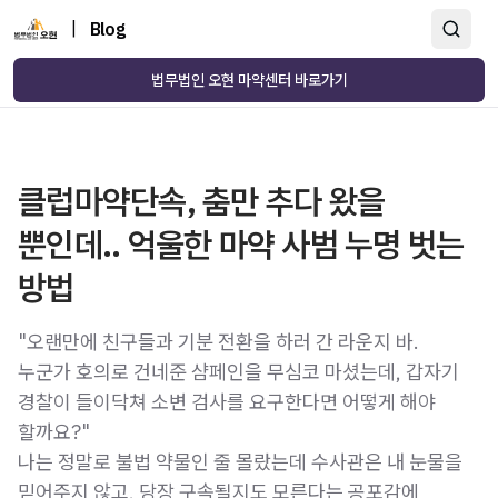
|
Blog
법무법인 오현 마약센터 바로가기
클럽마약단속, 춤만 추다 왔을
뿐인데.. 억울한 마약 사범 누명 벗는
방법
"오랜만에 친구들과 기분 전환을 하러 간 라운지 바.
누군가 호의로 건네준 샴페인을 무심코 마셨는데, 갑자기
경찰이 들이닥쳐 소변 검사를 요구한다면 어떻게 해야
할까요?"
나는 정말로 불법 약물인 줄 몰랐는데 수사관은 내 눈물을
믿어주지 않고, 당장 구속될지도 모른다는 공포감에